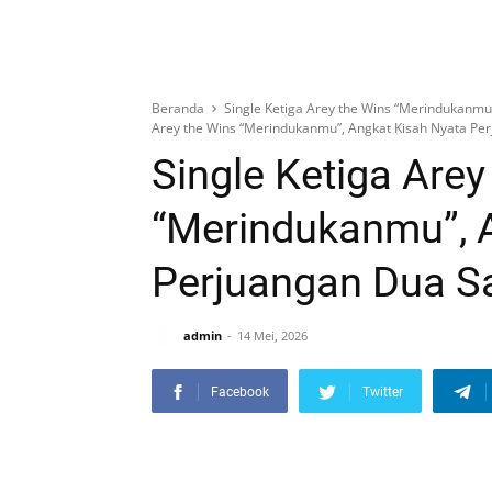
Beranda
Single Ketiga Arey the Wins “Merindukanmu
Arey the Wins “Merindukanmu”, Angkat Kisah Nyata Pe
Single Ketiga Arey
“Merindukanmu”, 
Perjuangan Dua S
admin
14 Mei, 2026
Facebook
Twitter