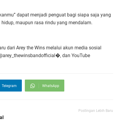
ukanmu” dapat menjadi penguat bagi siapa saja yang
 hidup, maupun rasa rindu yang mendalam.
ru dari Arey the Wins melalui akun media sosial
 @arey_thewinsbandofficial⁠�, dan YouTube
Telegram
WhatsApp
Postingan Lebih Baru
al