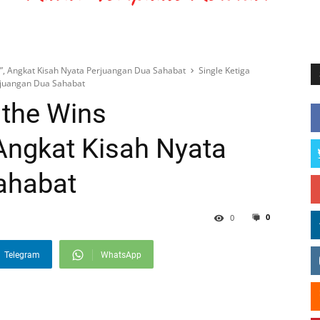
”, Angkat Kisah Nyata Perjuangan Dua Sahabat
Single Ketiga
rjuangan Dua Sahabat
 the Wins
Angkat Kisah Nyata
ahabat
0
0
Telegram
WhatsApp