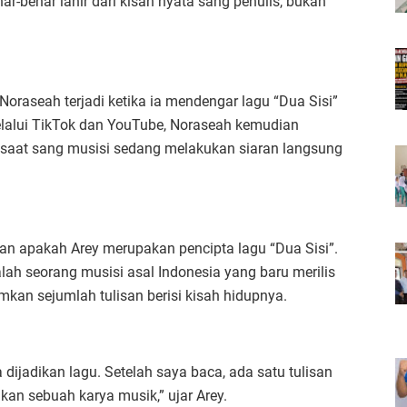
ar-benar lahir dari kisah nyata sang penulis, bukan
oraseah terjadi ketika ia mendengar lagu “Dua Sisi”
elalui TikTok dan YouTube, Noraseah kemudian
saat sang musisi sedang melakukan siaran langsung
n apakah Arey merupakan pencipta lagu “Dua Sisi”.
h seorang musisi asal Indonesia yang baru merilis
kan sejumlah tulisan berisi kisah hidupnya.
a dijadikan lagu. Setelah saya baca, ada satu tulisan
kan sebuah karya musik,” ujar Arey.