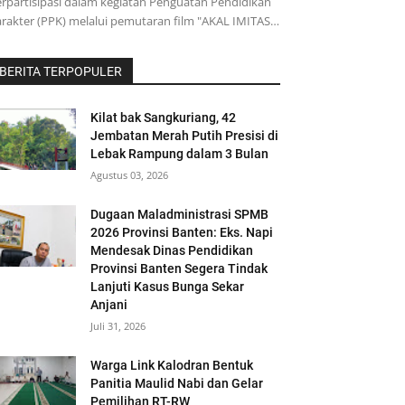
rpartisipasi dalam kegiatan Penguatan Pendidikan
rakter (PPK) melalui pemutaran film "AKAL IMITAS…
BERITA TERPOPULER
Kilat bak Sangkuriang, 42
Jembatan Merah Putih Presisi di
Lebak Rampung dalam 3 Bulan
Agustus 03, 2026
Dugaan Maladministrasi SPMB
2026 Provinsi Banten: Eks. Napi
Mendesak Dinas Pendidikan
Provinsi Banten Segera Tindak
Lanjuti Kasus Bunga Sekar
Anjani
Juli 31, 2026
Warga Link Kalodran Bentuk
Panitia Maulid Nabi dan Gelar
Pemilihan RT-RW