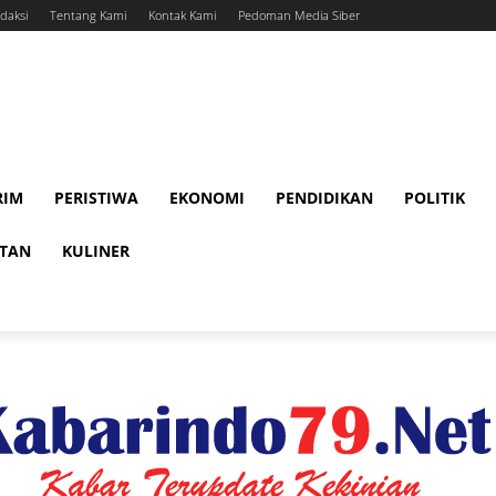
daksi
Tentang Kami
Kontak Kami
Pedoman Media Siber
RIM
PERISTIWA
EKONOMI
PENDIDIKAN
POLITIK
ATAN
KULINER