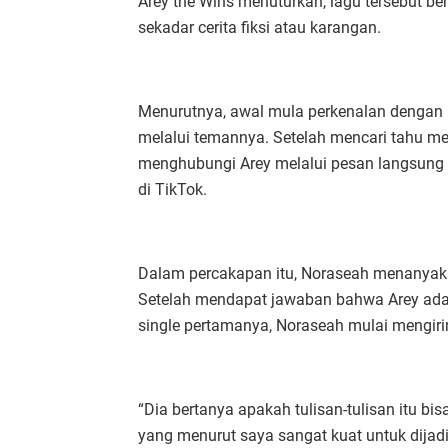
Arey the Wins menuturkan, lagu tersebut ben
sekadar cerita fiksi atau karangan.
Menurutnya, awal mula perkenalan dengan N
melalui temannya. Setelah mencari tahu m
menghubungi Arey melalui pesan langsung 
di TikTok.
Dalam percakapan itu, Noraseah menanyaka
Setelah mendapat jawaban bahwa Arey adala
single pertamanya, Noraseah mulai mengirim
“Dia bertanya apakah tulisan-tulisan itu bis
yang menurut saya sangat kuat untuk dijadi