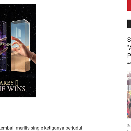
S
"
P
a
Se
mbali merilis single ketiganya berjudul