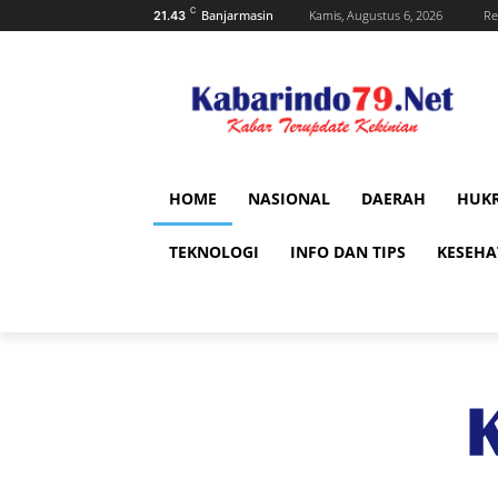
C
Banjarmasin
Kamis, Augustus 6, 2026
Re
21.43
HOME
NASIONAL
DAERAH
HUK
TEKNOLOGI
INFO DAN TIPS
KESEH