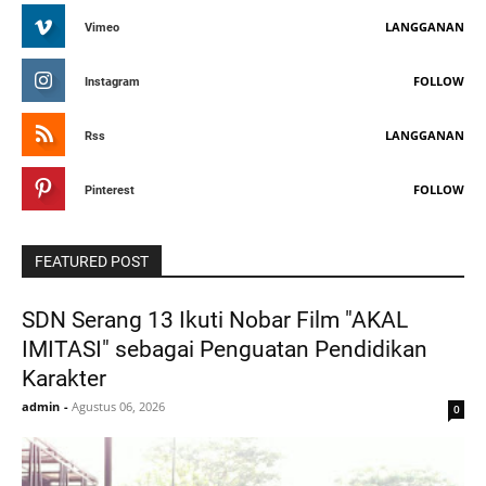
LANGGANAN
Vimeo
FOLLOW
Instagram
LANGGANAN
Rss
FOLLOW
Pinterest
FEATURED POST
SDN Serang 13 Ikuti Nobar Film "AKAL
IMITASI" sebagai Penguatan Pendidikan
Karakter
admin
-
Agustus 06, 2026
0