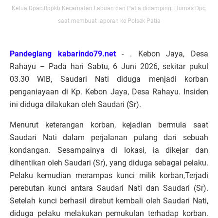
Ketua Dpac Bppkb Kecamatan Labuan dan Patia didampingi Humas Dpc,
saat membuat laporan ke Polsek Patia
Pandeglang kabarindo79.net
- . Kebon Jaya, Desa
Rahayu – Pada hari Sabtu, 6 Juni 2026, sekitar pukul
03.30 WIB, Saudari Nati diduga menjadi korban
penganiayaan di Kp. Kebon Jaya, Desa Rahayu. Insiden
ini diduga dilakukan oleh Saudari (Sr).
Menurut keterangan korban, kejadian bermula saat
Saudari Nati dalam perjalanan pulang dari sebuah
kondangan. Sesampainya di lokasi, ia dikejar dan
dihentikan oleh Saudari (Sr), yang diduga sebagai pelaku.
Pelaku kemudian merampas kunci milik korban,Terjadi
perebutan kunci antara Saudari Nati dan Saudari (Sr).
Setelah kunci berhasil direbut kembali oleh Saudari Nati,
diduga pelaku melakukan pemukulan terhadap korban.